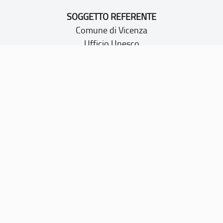
SOGGETTO REFERENTE
Comune di Vicenza
Ufficio Unesco
Piazza Biade 26
36100 Vicenza
P.IVA 00516890241
CONTATTI
PEC:
vicenza@cert.comune.vicenza.it
PO:
ufficiounesco@comune.vicenza.it
TEL: +39 0444222115/1480
Sito web realizzato con i fondi della Legge 20 febbraio
2006, n. 77
“Misure speciali di tutela e fruizione dei siti e degli elementi
italiani di interesse culturale, paesaggistico e ambientale,