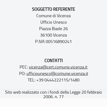
SOGGETTO REFERENTE
Comune di Vicenza
Ufficio Unesco
Piazza Biade 26
36100 Vicenza
P.IVA 00516890241
CONTATTI
PEC:
vicenza@cert.comune.vicenza.it
PO:
ufficiounesco@comune.vicenza.it
TEL: +39 0444222115/1480
Sito web realizzato con i fondi della Legge 20 febbraio
2006, n. 77
“Misure speciali di tutela e fruizione dei siti e degli elementi
italiani di interesse culturale, paesaggistico e ambientale,