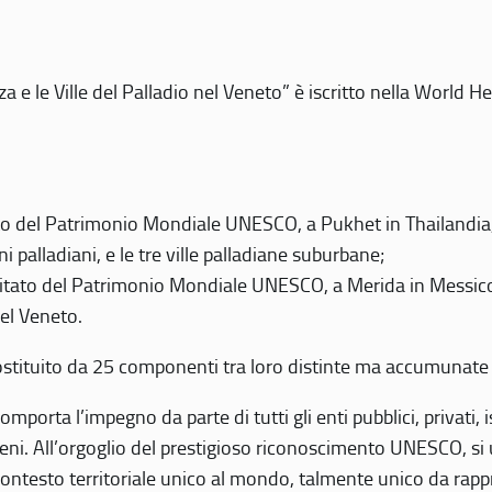
 e le Ville del Palladio nel Veneto” è iscritto nella World H
 del Patrimonio Mondiale UNESCO, a Pukhet in Thailandia, il
i palladiani, e le tre ville palladiane suburbane;
itato del Patrimonio Mondiale UNESCO, a Merida in Messico,
del Veneto.
o costituito da 25 componenti tra loro distinte ma accumunate
mporta l’impegno da parte di tutti gli enti pubblici, privati,
eni. All’orgoglio del prestigioso riconoscimento UNESCO, si u
 contesto territoriale unico al mondo, talmente unico da rap