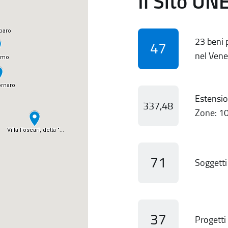
Il Sito UN
23 beni p
47
nel Vene
Estensio
337,48
Zone: 10
71
Soggetti 
37
Progetti