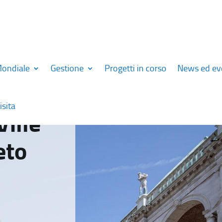
Mondiale
Gestione
Progetti in corso
News ed ev
isita
Ville
eto