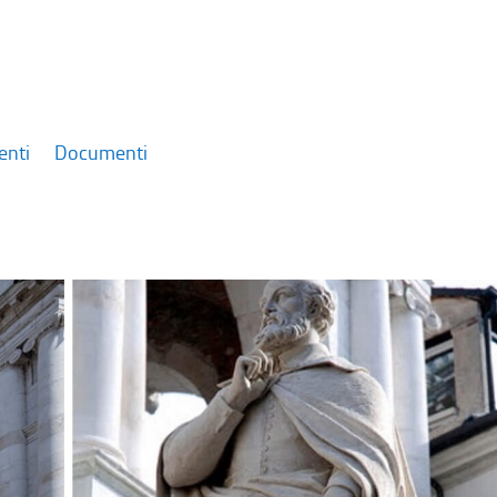
enti
Documenti