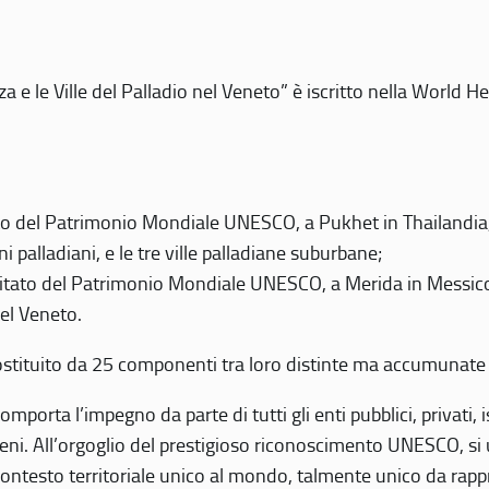
 e le Ville del Palladio nel Veneto” è iscritto nella World H
 del Patrimonio Mondiale UNESCO, a Pukhet in Thailandia, il
i palladiani, e le tre ville palladiane suburbane;
itato del Patrimonio Mondiale UNESCO, a Merida in Messico,
del Veneto.
o costituito da 25 componenti tra loro distinte ma accumunate
mporta l’impegno da parte di tutti gli enti pubblici, privati,
eni. All’orgoglio del prestigioso riconoscimento UNESCO, si u
 contesto territoriale unico al mondo, talmente unico da rap