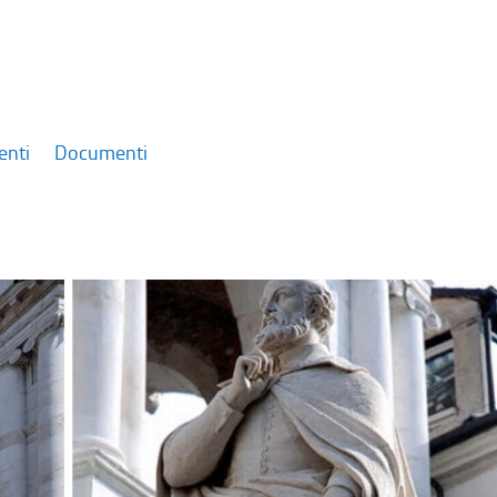
enti
Documenti