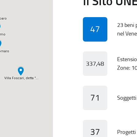
Il Sito UN
23 beni p
47
nel Vene
Estensio
337,48
Zone: 10
71
Soggetti 
37
Progetti