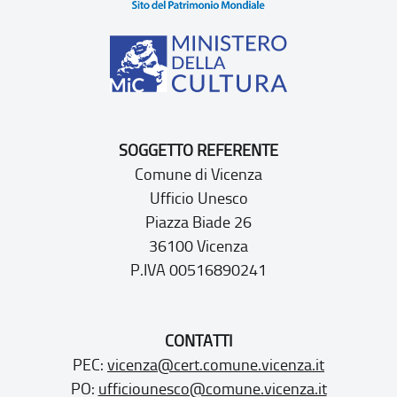
SOGGETTO REFERENTE
Comune di Vicenza
Ufficio Unesco
Piazza Biade 26
36100 Vicenza
P.IVA 00516890241
CONTATTI
PEC:
vicenza@cert.comune.vicenza.it
PO:
ufficiounesco@comune.vicenza.it