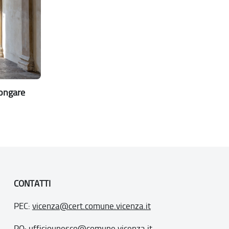
Longare
CONTATTI
PEC:
vicenza@cert.comune.vicenza.it
PO:
ufficiounesco@comune.vicenza.it