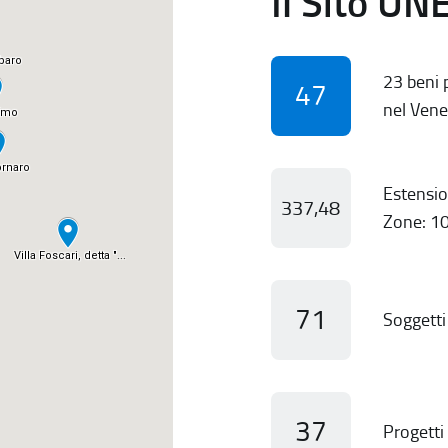
Il Sito UN
23 beni p
47
nel Vene
Estensio
337,48
Zone: 10
71
Soggetti 
37
Progetti