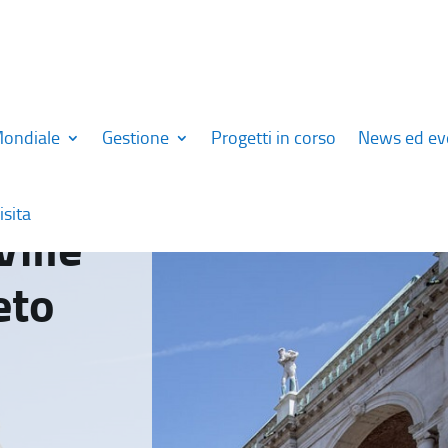
Mondiale
Gestione
Progetti in corso
News ed ev
isita
Ville
eto