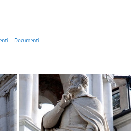
enti
Documenti