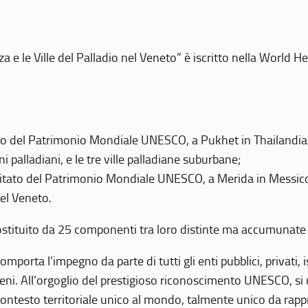
 e le Ville del Palladio nel Veneto” è iscritto nella World H
 del Patrimonio Mondiale UNESCO, a Pukhet in Thailandia, il
i palladiani, e le tre ville palladiane suburbane;
itato del Patrimonio Mondiale UNESCO, a Merida in Messico,
del Veneto.
o costituito da 25 componenti tra loro distinte ma accumunate
mporta l’impegno da parte di tutti gli enti pubblici, privati,
eni. All’orgoglio del prestigioso riconoscimento UNESCO, si u
 contesto territoriale unico al mondo, talmente unico da rap