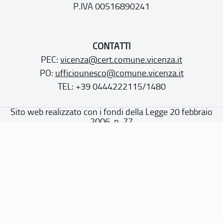
P.IVA 00516890241
CONTATTI
PEC:
vicenza@cert.comune.vicenza.it
PO:
ufficiounesco@comune.vicenza.it
TEL: +39 0444222115/1480
Sito web realizzato con i fondi della Legge 20 febbraio
2006, n. 77
“Misure speciali di tutela e fruizione dei siti e degli elementi
italiani di interesse culturale, paesaggistico e ambientale,
inseriti nella “lista del patrimonio mondiale”, posti sotto la
tutela dell’UNESCO”
Dichiarazione di accessibilità
Note legali
Privacy policy