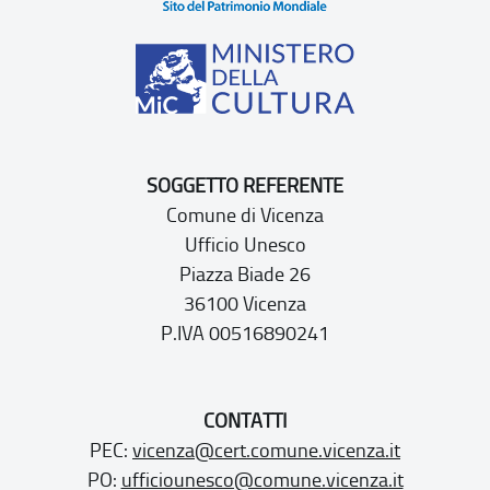
SOGGETTO REFERENTE
Comune di Vicenza
Ufficio Unesco
Piazza Biade 26
36100 Vicenza
P.IVA 00516890241
CONTATTI
PEC:
vicenza@cert.comune.vicenza.it
PO:
ufficiounesco@comune.vicenza.it