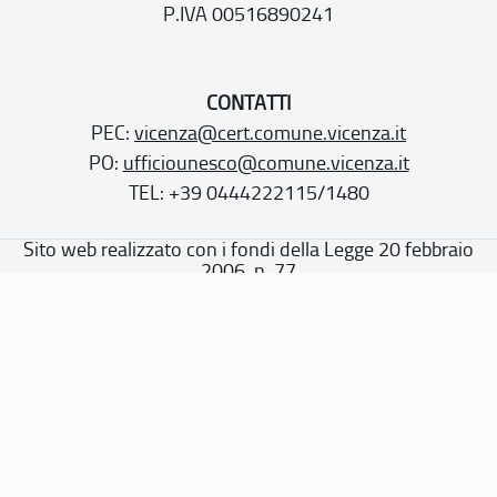
P.IVA 00516890241
CONTATTI
PEC:
vicenza@cert.comune.vicenza.it
PO:
ufficiounesco@comune.vicenza.it
TEL: +39 0444222115/1480
Sito web realizzato con i fondi della Legge 20 febbraio
2006, n. 77
“Misure speciali di tutela e fruizione dei siti e degli elementi
italiani di interesse culturale, paesaggistico e ambientale,
inseriti nella “lista del patrimonio mondiale”, posti sotto la
tutela dell’UNESCO”
Dichiarazione di accessibilità
Note legali
Privacy policy