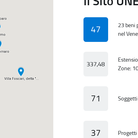
Il Sito UN
23 beni p
47
nel Vene
Estensio
337,48
Zone: 10
71
Soggetti 
37
Progetti