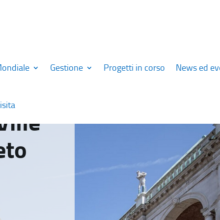
Mondiale
Gestione
Progetti in corso
News ed ev
isita
Ville
eto