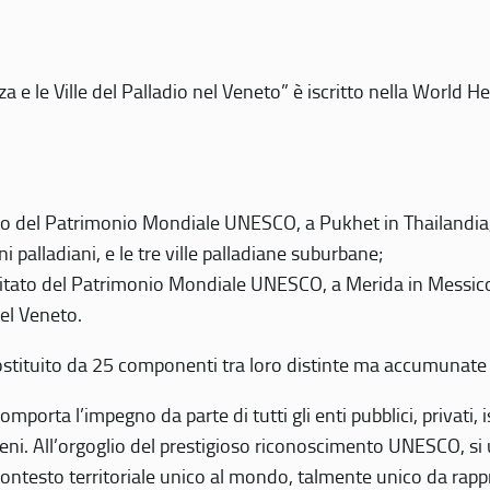
 e le Ville del Palladio nel Veneto” è iscritto nella World H
 del Patrimonio Mondiale UNESCO, a Pukhet in Thailandia, il
i palladiani, e le tre ville palladiane suburbane;
itato del Patrimonio Mondiale UNESCO, a Merida in Messico,
del Veneto.
o costituito da 25 componenti tra loro distinte ma accumunate
mporta l’impegno da parte di tutti gli enti pubblici, privati,
eni. All’orgoglio del prestigioso riconoscimento UNESCO, si u
 contesto territoriale unico al mondo, talmente unico da rap