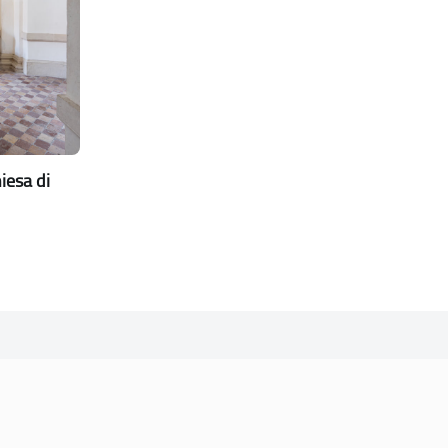
iesa di
CONTATTI
PEC:
vicenza@cert.comune.vicenza.it