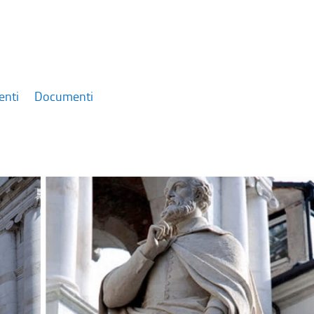
enti
Documenti