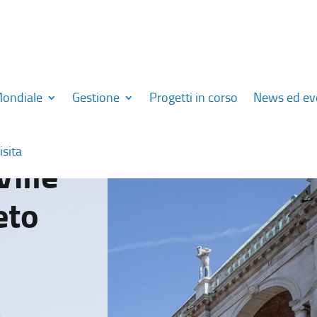
Mondiale
Gestione
Progetti in corso
News ed ev
isita
Ville
eto