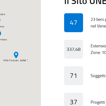
Il Sito UN
23 beni p
47
nel Vene
Estensio
337,48
Zone: 10
71
Soggetti 
37
Progetti