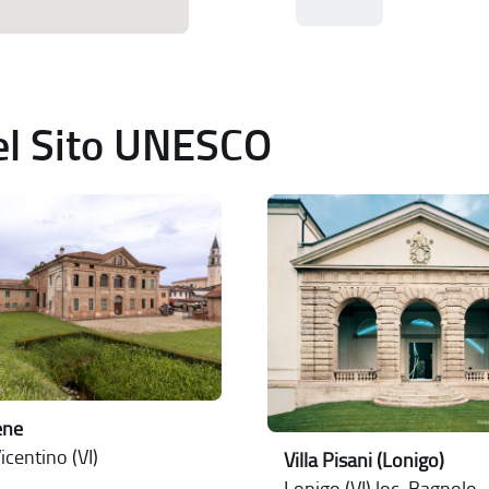
del Sito UNESCO
ene
icentino (VI)
Villa Pisani (Lonigo)
Lonigo (VI) loc. Bagnolo