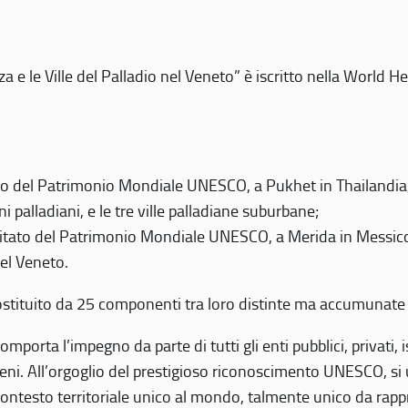
 e le Ville del Palladio nel Veneto” è iscritto nella World H
 del Patrimonio Mondiale UNESCO, a Pukhet in Thailandia, il
i palladiani, e le tre ville palladiane suburbane;
itato del Patrimonio Mondiale UNESCO, a Merida in Messico,
del Veneto.
o costituito da 25 componenti tra loro distinte ma accumunate
mporta l’impegno da parte di tutti gli enti pubblici, privati,
eni. All’orgoglio del prestigioso riconoscimento UNESCO, si u
 contesto territoriale unico al mondo, talmente unico da rap