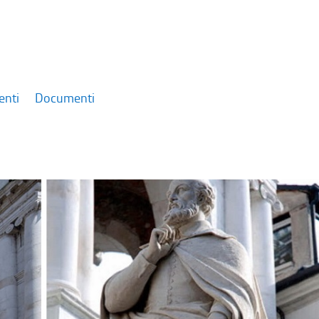
enti
Documenti