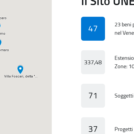
Il Sito UN
23 beni p
47
nel Vene
Estensio
337,48
Zone: 10
71
Soggetti 
37
Progetti