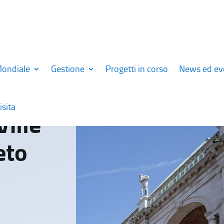
Mondiale
Gestione
Progetti in corso
News ed ev
isita
Ville
eto