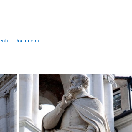
enti
Documenti