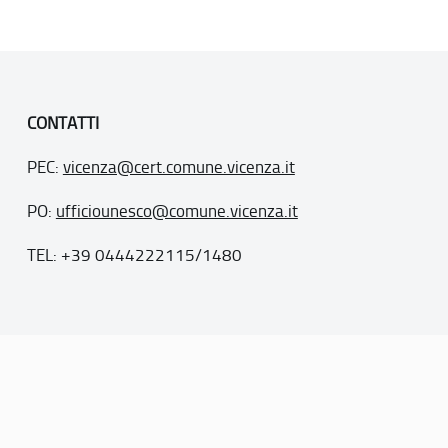
CONTATTI
PEC:
vicenza@cert.comune.vicenza.it
PO:
ufficiounesco@comune.vicenza.it
TEL: +39 0444222115/1480
. 77
inseriti nella “lista del patrimonio mondiale”, posti sotto la