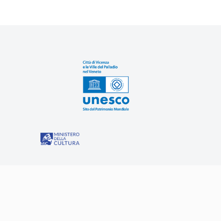
Sit
“Misure speciali di tutela e fruizione dei siti e degli eleme