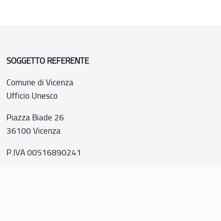
SOGGETTO REFERENTE
Comune di Vicenza
Ufficio Unesco
Piazza Biade 26
36100 Vicenza
P.IVA 00516890241
o web realizzato con i fondi della Legge 20 febbraio 2006, n
nti italiani di interesse culturale, paesaggistico e ambientale, 
tutela dell’UNESCO”