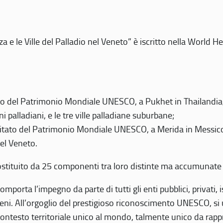
 e le Ville del Palladio nel Veneto” è iscritto nella World H
 del Patrimonio Mondiale UNESCO, a Pukhet in Thailandia, il
i palladiani, e le tre ville palladiane suburbane;
itato del Patrimonio Mondiale UNESCO, a Merida in Messico,
del Veneto.
o costituito da 25 componenti tra loro distinte ma accumunate
mporta l’impegno da parte di tutti gli enti pubblici, privati,
eni. All’orgoglio del prestigioso riconoscimento UNESCO, si u
 contesto territoriale unico al mondo, talmente unico da rap