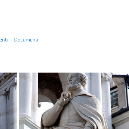
enti
Documenti