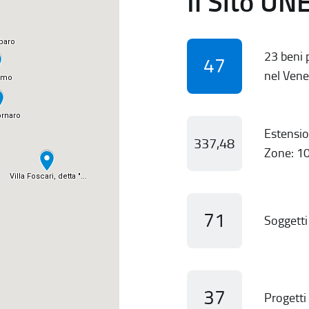
Il Sito UN
23 beni p
47
nel Vene
Estensio
337,48
Zone: 10
71
Soggetti 
37
Progetti