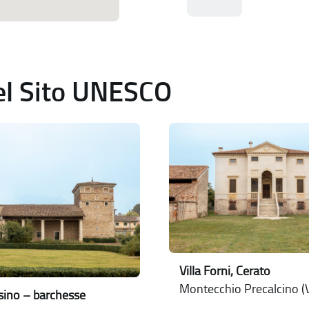
del Sito UNESCO
Villa Forni, Cerato
Montecchio Precalcino (V
issino – barchesse