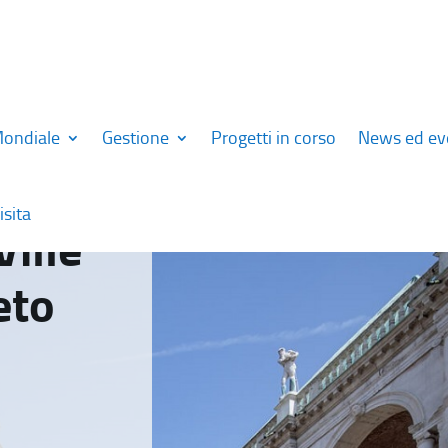
Mondiale
Gestione
Progetti in corso
News ed ev
isita
Ville
eto