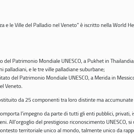
 e le Ville del Palladio nel Veneto” è iscritto nella World H
 del Patrimonio Mondiale UNESCO, a Pukhet in Thailandia, il
i palladiani, e le tre ville palladiane suburbane;
itato del Patrimonio Mondiale UNESCO, a Merida in Messico,
del Veneto.
o costituito da 25 componenti tra loro distinte ma accumunate
mporta l’impegno da parte di tutti gli enti pubblici, privati,
eni. All’orgoglio del prestigioso riconoscimento UNESCO, si u
 contesto territoriale unico al mondo, talmente unico da rap