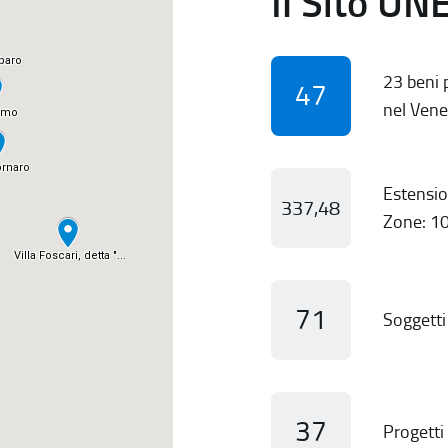
Il Sito UN
23 beni p
47
nel Vene
Estensio
337,48
Zone: 10
71
Soggetti 
37
Progetti