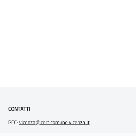
CONTATTI
PEC:
vicenza@cert.comune.vicenza.it
PO:
ufficiounesco@comune.vicenza.it