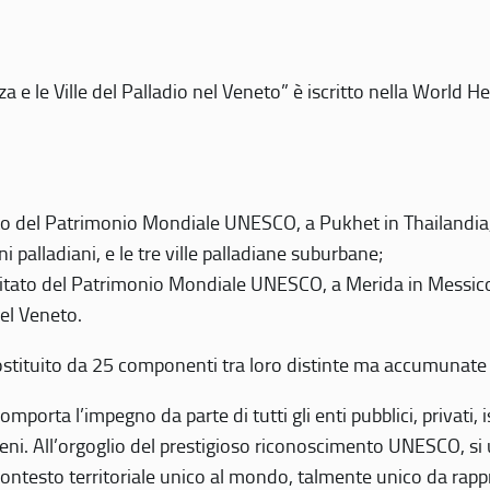
 e le Ville del Palladio nel Veneto” è iscritto nella World H
 del Patrimonio Mondiale UNESCO, a Pukhet in Thailandia, il
i palladiani, e le tre ville palladiane suburbane;
itato del Patrimonio Mondiale UNESCO, a Merida in Messico,
del Veneto.
o costituito da 25 componenti tra loro distinte ma accumunate
mporta l’impegno da parte di tutti gli enti pubblici, privati,
eni. All’orgoglio del prestigioso riconoscimento UNESCO, si u
 contesto territoriale unico al mondo, talmente unico da rap