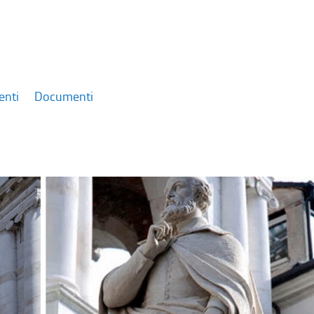
enti
Documenti