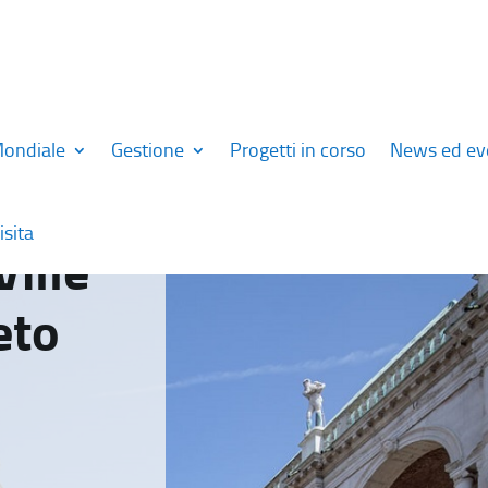
Mondiale
Gestione
Progetti in corso
News ed ev
isita
Ville
eto