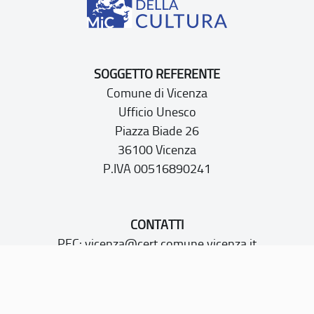
SOGGETTO REFERENTE
Comune di Vicenza
Ufficio Unesco
Piazza Biade 26
36100 Vicenza
P.IVA 00516890241
CONTATTI
PEC:
vicenza@cert.comune.vicenza.it
PO:
ufficiounesco@comune.vicenza.it
TEL: +39 0444222115/1480