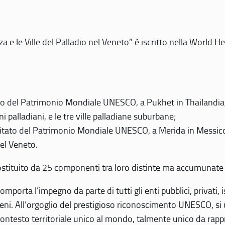
 e le Ville del Palladio nel Veneto” è iscritto nella World H
 del Patrimonio Mondiale UNESCO, a Pukhet in Thailandia, il
i palladiani, e le tre ville palladiane suburbane;
itato del Patrimonio Mondiale UNESCO, a Merida in Messico,
del Veneto.
o costituito da 25 componenti tra loro distinte ma accumunate
mporta l’impegno da parte di tutti gli enti pubblici, privati,
eni. All’orgoglio del prestigioso riconoscimento UNESCO, si u
 contesto territoriale unico al mondo, talmente unico da rap