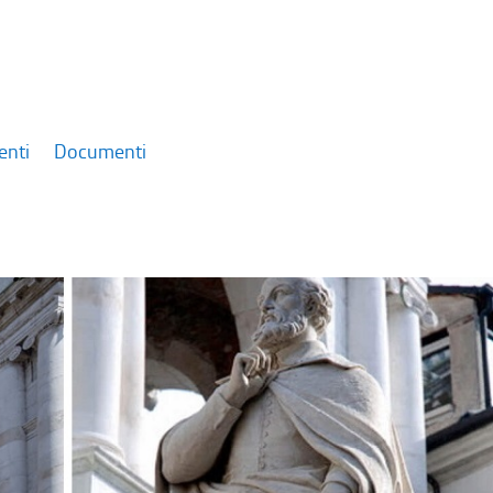
enti
Documenti