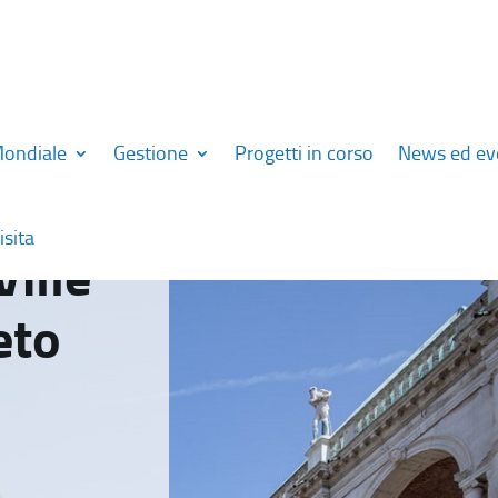
Mondiale
Gestione
Progetti in corso
News ed ev
isita
Ville
eto