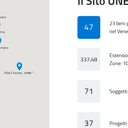
Il Sito UN
23 beni p
47
nel Vene
Estensio
337,48
Zone: 10
71
Soggetti 
37
Progetti