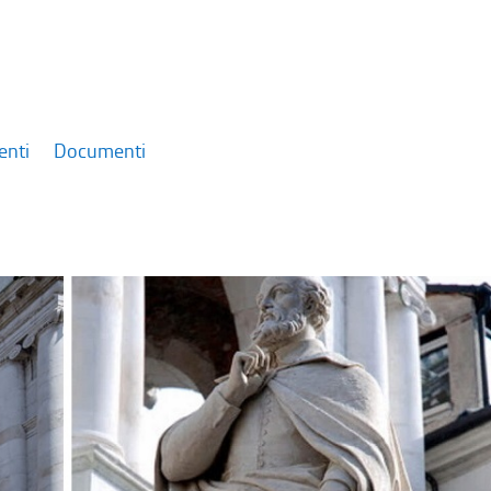
enti
Documenti