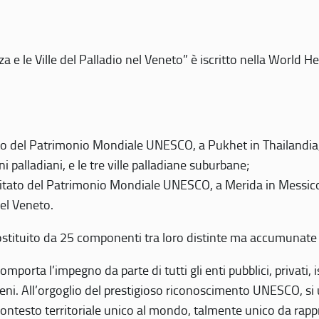
 e le Ville del Palladio nel Veneto” è iscritto nella World H
 del Patrimonio Mondiale UNESCO, a Pukhet in Thailandia, il
i palladiani, e le tre ville palladiane suburbane;
itato del Patrimonio Mondiale UNESCO, a Merida in Messico,
del Veneto.
o costituito da 25 componenti tra loro distinte ma accumunate
mporta l’impegno da parte di tutti gli enti pubblici, privati,
eni. All’orgoglio del prestigioso riconoscimento UNESCO, si u
 contesto territoriale unico al mondo, talmente unico da rap