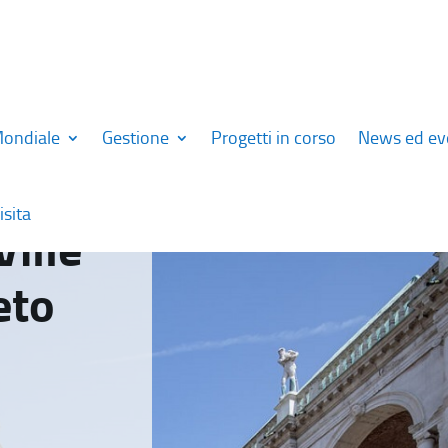
Mondiale
Gestione
Progetti in corso
News ed ev
isita
Ville
eto