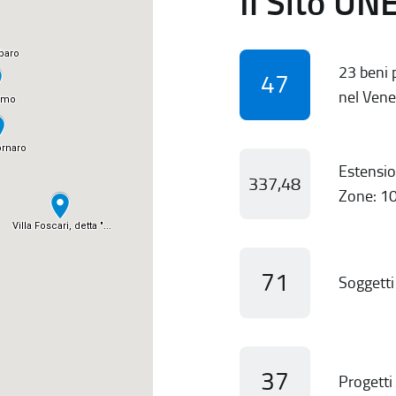
Il Sito UN
23 beni p
47
nel Vene
Estensio
337,48
Zone: 10
71
Soggetti 
37
Progetti