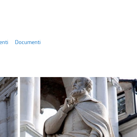
enti
Documenti