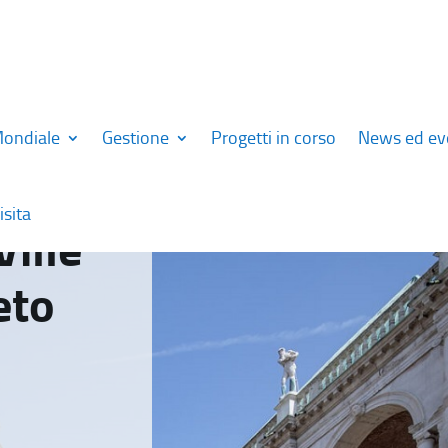
Mondiale
Gestione
Progetti in corso
News ed ev
isita
Ville
eto