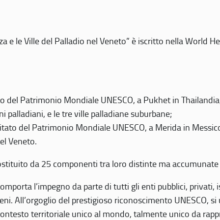
 e le Ville del Palladio nel Veneto” è iscritto nella World H
 del Patrimonio Mondiale UNESCO, a Pukhet in Thailandia, il
i palladiani, e le tre ville palladiane suburbane;
itato del Patrimonio Mondiale UNESCO, a Merida in Messico,
del Veneto.
o costituito da 25 componenti tra loro distinte ma accumunate
mporta l’impegno da parte di tutti gli enti pubblici, privati,
eni. All’orgoglio del prestigioso riconoscimento UNESCO, si u
 contesto territoriale unico al mondo, talmente unico da rap