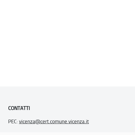
CONTATTI
PEC:
vicenza@cert.comune.vicenza.it
PO:
ufficiounesco@comune.vicenza.it