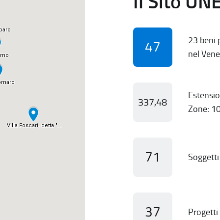
Il Sito UN
23 beni p
47
nel Vene
Estensio
337,48
Zone: 10
71
Soggetti 
37
Progetti