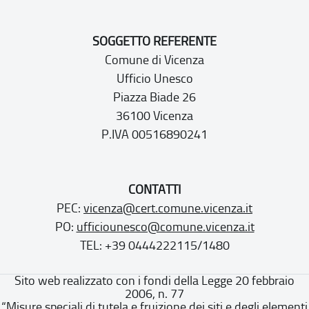
SOGGETTO REFERENTE
Comune di Vicenza
Ufficio Unesco
Piazza Biade 26
36100 Vicenza
P.IVA 00516890241
CONTATTI
PEC:
vicenza@cert.comune.vicenza.it
PO:
ufficiounesco@comune.vicenza.it
TEL: +39 0444222115/1480
Sito web realizzato con i fondi della Legge 20 febbraio
2006, n. 77
“Misure speciali di tutela e fruizione dei siti e degli elementi