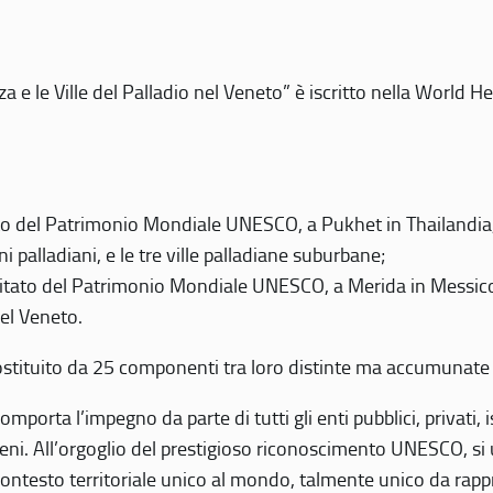
 e le Ville del Palladio nel Veneto” è iscritto nella World H
 del Patrimonio Mondiale UNESCO, a Pukhet in Thailandia, il
i palladiani, e le tre ville palladiane suburbane;
itato del Patrimonio Mondiale UNESCO, a Merida in Messico,
del Veneto.
o costituito da 25 componenti tra loro distinte ma accumunate
mporta l’impegno da parte di tutti gli enti pubblici, privati,
eni. All’orgoglio del prestigioso riconoscimento UNESCO, si u
 contesto territoriale unico al mondo, talmente unico da rap