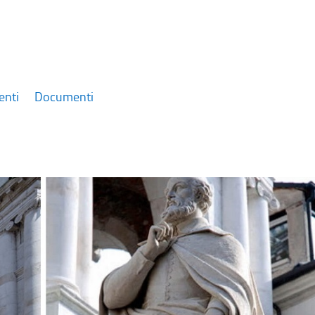
enti
Documenti