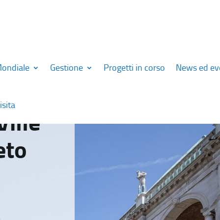
Mondiale
Gestione
Progetti in corso
News ed ev
isita
Ville
eto