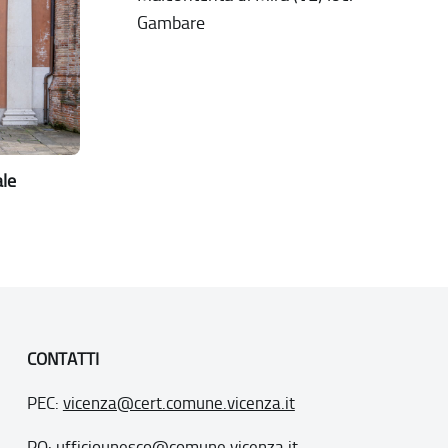
Gambare
ale
CONTATTI
PEC:
vicenza@cert.comune.vicenza.it
PO:
ufficiounesco@comune.vicenza.it