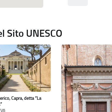
del Sito UNESCO
erico, Capra, detta “La
”
VI)