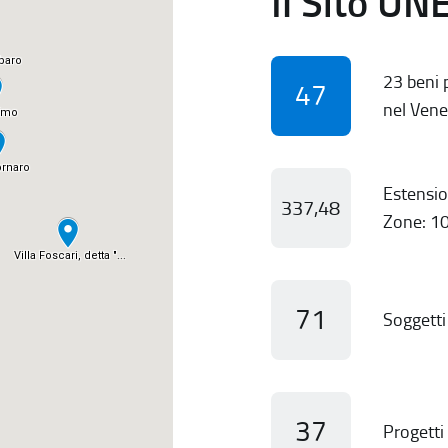
Il Sito UN
23 beni p
47
nel Vene
Estensio
337,48
Zone: 10
71
Soggetti 
37
Progetti