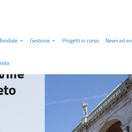
Mondiale
Gestione
Progetti in corso
News ed ev
isita
Ville
eto