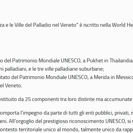
 e le Ville del Palladio nel Veneto” è iscritto nella World H
 del Patrimonio Mondiale UNESCO, a Pukhet in Thailandia, il
i palladiani, e le tre ville palladiane suburbane;
itato del Patrimonio Mondiale UNESCO, a Merida in Messico,
del Veneto.
o costituito da 25 componenti tra loro distinte ma accumunate
mporta l’impegno da parte di tutti gli enti pubblici, privati,
eni. All’orgoglio del prestigioso riconoscimento UNESCO, si u
 contesto territoriale unico al mondo, talmente unico da rap