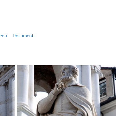
enti
Documenti