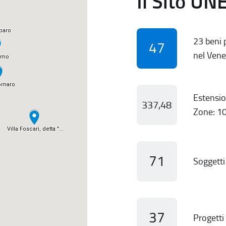
Il Sito UN
23 beni p
47
nel Vene
Estensio
337,48
Zone: 10
71
Soggetti 
37
Progetti