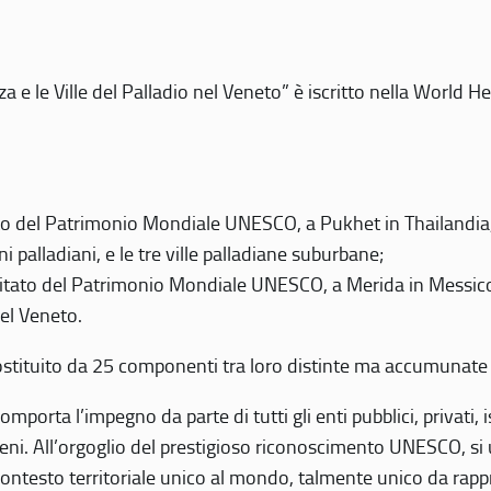
 e le Ville del Palladio nel Veneto” è iscritto nella World H
 del Patrimonio Mondiale UNESCO, a Pukhet in Thailandia, il
i palladiani, e le tre ville palladiane suburbane;
itato del Patrimonio Mondiale UNESCO, a Merida in Messico,
del Veneto.
o costituito da 25 componenti tra loro distinte ma accumunate
mporta l’impegno da parte di tutti gli enti pubblici, privati,
eni. All’orgoglio del prestigioso riconoscimento UNESCO, si u
 contesto territoriale unico al mondo, talmente unico da rap