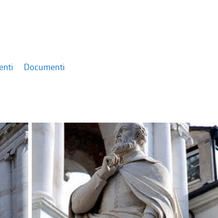
enti
Documenti