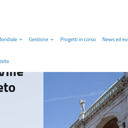
Mondiale
Gestione
Progetti in corso
News ed ev
isita
Ville
eto