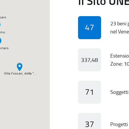
Il Sito UN
23 beni p
47
nel Vene
Estensio
337,48
Zone: 10
71
Soggetti 
37
Progetti