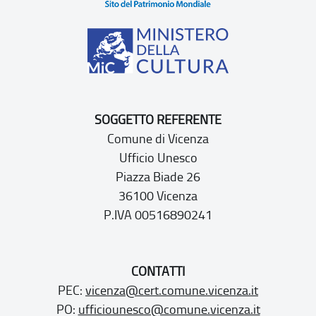
SOGGETTO REFERENTE
Comune di Vicenza
Ufficio Unesco
Piazza Biade 26
36100 Vicenza
P.IVA 00516890241
CONTATTI
PEC:
vicenza@cert.comune.vicenza.it
PO:
ufficiounesco@comune.vicenza.it