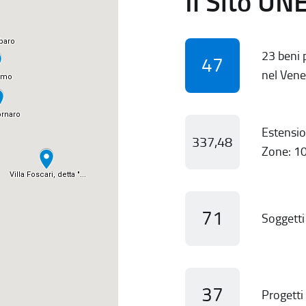
Il Sito UN
23 beni p
47
nel Vene
Estensio
337,48
Zone: 10
71
Soggetti 
37
Progetti