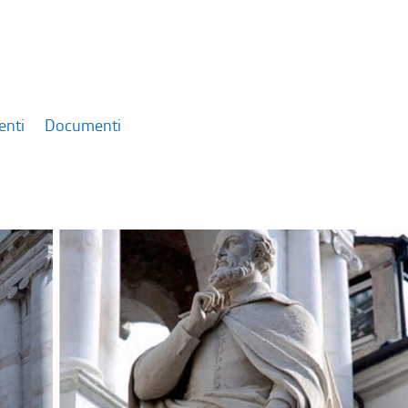
enti
Documenti