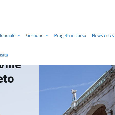
Mondiale
Gestione
Progetti in corso
News ed ev
isita
Ville
eto