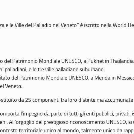
 e le Ville del Palladio nel Veneto” è iscritto nella World H
 del Patrimonio Mondiale UNESCO, a Pukhet in Thailandia, il
i palladiani, e le tre ville palladiane suburbane;
itato del Patrimonio Mondiale UNESCO, a Merida in Messico,
del Veneto.
o costituito da 25 componenti tra loro distinte ma accumunate
mporta l’impegno da parte di tutti gli enti pubblici, privati,
eni. All’orgoglio del prestigioso riconoscimento UNESCO, si u
 contesto territoriale unico al mondo, talmente unico da rap