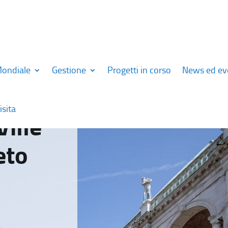
Mondiale
Gestione
Progetti in corso
News ed ev
isita
Ville
eto