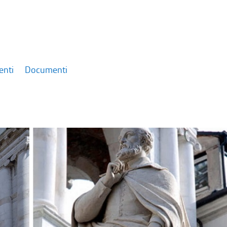
enti
Documenti