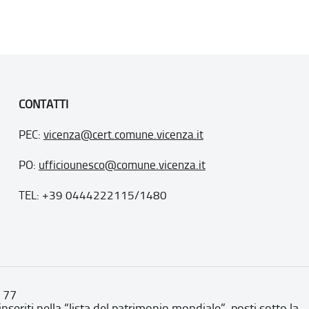
CONTATTI
PEC:
vicenza@cert.comune.vicenza.it
PO:
ufficiounesco@comune.vicenza.it
TEL: +39 0444222115/1480
. 77
inseriti nella “lista del patrimonio mondiale”, posti sotto la