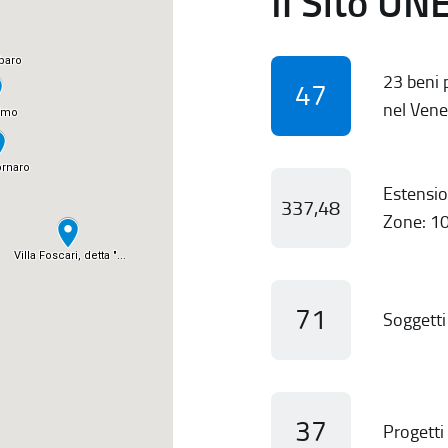
Il Sito UN
23 beni p
47
nel Vene
Estensio
337,48
Zone: 10
71
Soggetti 
37
Progetti