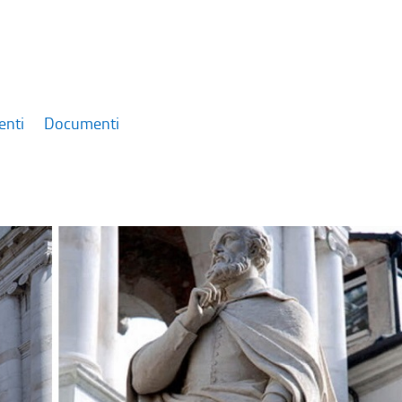
enti
Documenti