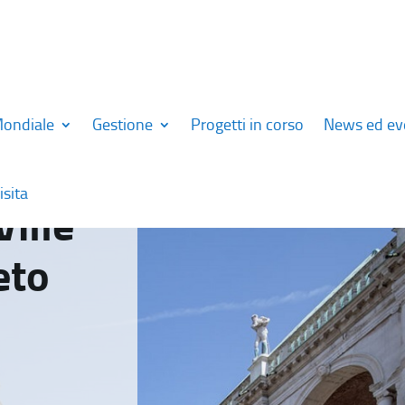
Mondiale
Gestione
Progetti in corso
News ed ev
isita
Ville
eto