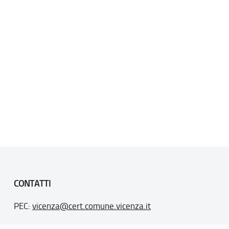
CONTATTI
PEC:
vicenza@cert.comune.vicenza.it
PO:
ufficiounesco@comune.vicenza.it