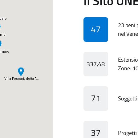
Il Sito UN
23 beni p
47
nel Vene
Estensio
337,48
Zone: 10
71
Soggetti 
37
Progetti