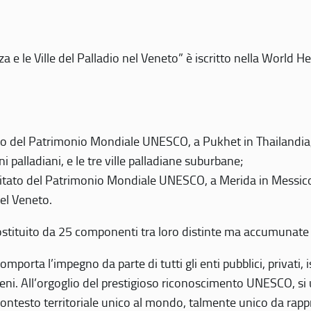
 e le Ville del Palladio nel Veneto” è iscritto nella World H
 del Patrimonio Mondiale UNESCO, a Pukhet in Thailandia, il
i palladiani, e le tre ville palladiane suburbane;
itato del Patrimonio Mondiale UNESCO, a Merida in Messico,
del Veneto.
o costituito da 25 componenti tra loro distinte ma accumunate
mporta l’impegno da parte di tutti gli enti pubblici, privati,
eni. All’orgoglio del prestigioso riconoscimento UNESCO, si u
 contesto territoriale unico al mondo, talmente unico da rap