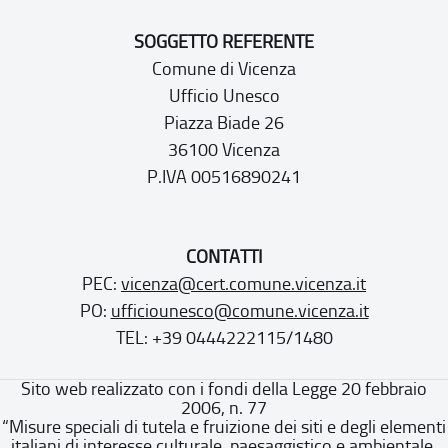
SOGGETTO REFERENTE
Comune di Vicenza
Ufficio Unesco
Piazza Biade 26
36100 Vicenza
P.IVA 00516890241
CONTATTI
PEC:
vicenza@cert.comune.vicenza.it
PO:
ufficiounesco@comune.vicenza.it
TEL: +39 0444222115/1480
Sito web realizzato con i fondi della Legge 20 febbraio
2006, n. 77
“Misure speciali di tutela e fruizione dei siti e degli elementi
italiani di interesse culturale, paesaggistico e ambientale,