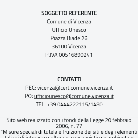
SOGGETTO REFERENTE
Comune di Vicenza
Ufficio Unesco
Piazza Biade 26
36100 Vicenza
P.IVA 00516890241
CONTATTI
PEC:
vicenza@cert.comune.vicenza.it
PO:
ufficiounesco@comune.vicenza.it
TEL: +39 0444222115/1480
Sito web realizzato con i fondi della Legge 20 febbraio
2006, n. 77
“Misure speciali di tutela e fruizione dei siti e degli elementi
italiani di interesse culturale, paesaggistico e ambientale,