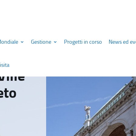
Mondiale
Gestione
Progetti in corso
News ed ev
isita
Ville
eto