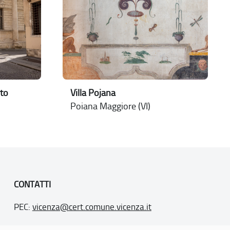
to
Villa Pojana
Poiana Maggiore (VI)
CONTATTI
PEC:
vicenza@cert.comune.vicenza.it
PO:
ufficiounesco@comune.vicenza.it