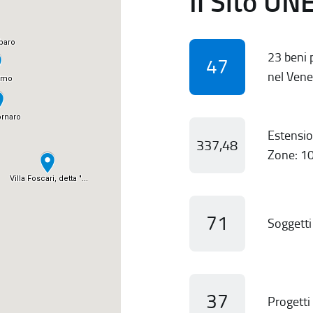
Il Sito UN
23 beni p
47
nel Vene
Estensio
337,48
Zone: 10
71
Soggetti 
37
Progetti