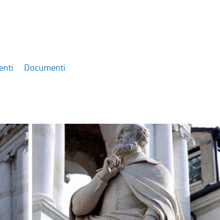
enti
Documenti