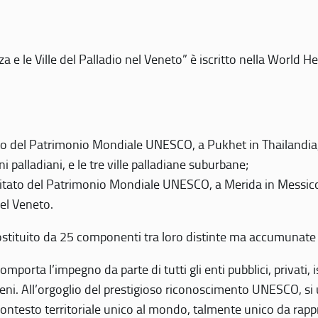
 e le Ville del Palladio nel Veneto” è iscritto nella World H
 del Patrimonio Mondiale UNESCO, a Pukhet in Thailandia, il
i palladiani, e le tre ville palladiane suburbane;
itato del Patrimonio Mondiale UNESCO, a Merida in Messico,
del Veneto.
o costituito da 25 componenti tra loro distinte ma accumunate
mporta l’impegno da parte di tutti gli enti pubblici, privati,
eni. All’orgoglio del prestigioso riconoscimento UNESCO, si u
 contesto territoriale unico al mondo, talmente unico da rap