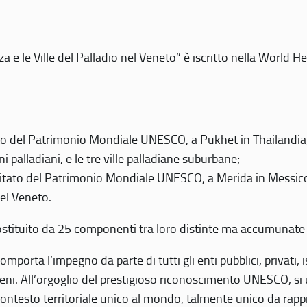
 e le Ville del Palladio nel Veneto” è iscritto nella World H
 del Patrimonio Mondiale UNESCO, a Pukhet in Thailandia, il
i palladiani, e le tre ville palladiane suburbane;
itato del Patrimonio Mondiale UNESCO, a Merida in Messico,
del Veneto.
o costituito da 25 componenti tra loro distinte ma accumunate
mporta l’impegno da parte di tutti gli enti pubblici, privati,
eni. All’orgoglio del prestigioso riconoscimento UNESCO, si u
 contesto territoriale unico al mondo, talmente unico da rap