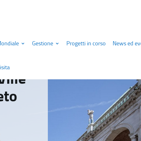
Mondiale
Gestione
Progetti in corso
News ed ev
isita
Ville
eto