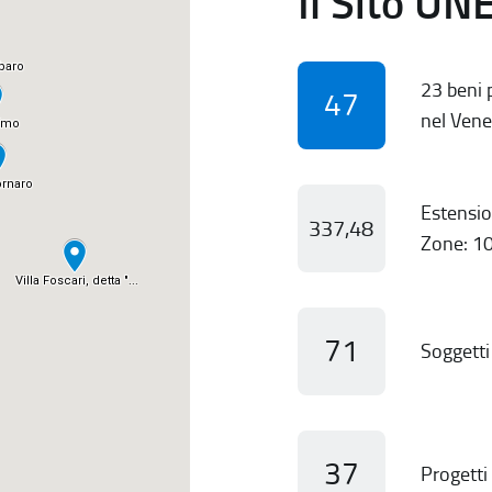
Il Sito UN
23 beni p
47
nel Vene
Estensio
337,48
Zone: 10
71
Soggetti 
37
Progetti