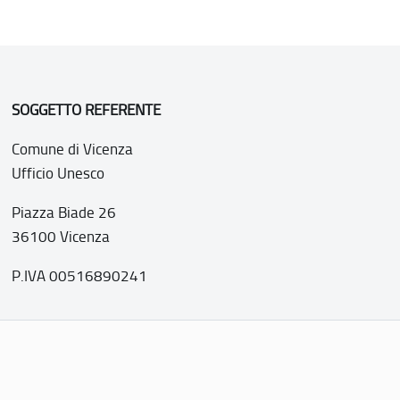
SOGGETTO REFERENTE
Comune di Vicenza
Ufficio Unesco
Piazza Biade 26
36100 Vicenza
P.IVA 00516890241
o web realizzato con i fondi della Legge 20 febbraio 2006, n
nti italiani di interesse culturale, paesaggistico e ambientale, 
tutela dell’UNESCO”