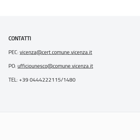
CONTATTI
PEC:
vicenza@cert.comune.vicenza.it
PO:
ufficiounesco@comune.vicenza.it
TEL: +39 0444222115/1480
. 77
inseriti nella “lista del patrimonio mondiale”, posti sotto la