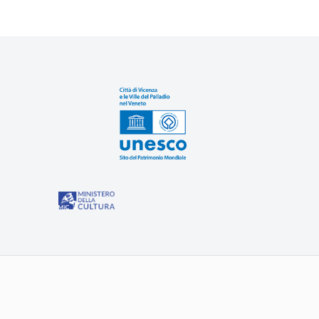
Sit
“Misure speciali di tutela e fruizione dei siti e degli eleme