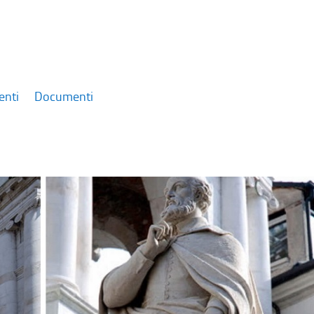
enti
Documenti