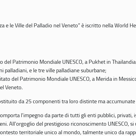
 e le Ville del Palladio nel Veneto” è iscritto nella World H
 del Patrimonio Mondiale UNESCO, a Pukhet in Thailandia, il
i palladiani, e le tre ville palladiane suburbane;
itato del Patrimonio Mondiale UNESCO, a Merida in Messico,
del Veneto.
o costituito da 25 componenti tra loro distinte ma accumunate
mporta l’impegno da parte di tutti gli enti pubblici, privati,
eni. All’orgoglio del prestigioso riconoscimento UNESCO, si u
 contesto territoriale unico al mondo, talmente unico da rap