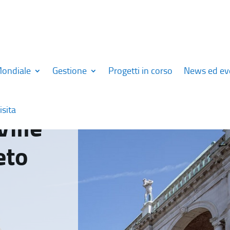
Mondiale
Gestione
Progetti in corso
News ed ev
isita
Ville
eto