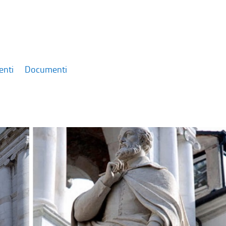
enti
Documenti