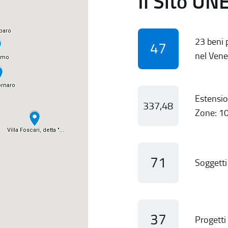
Il Sito UN
23 beni p
47
nel Vene
Estensio
337,48
Zone: 10
71
Soggetti 
37
Progetti