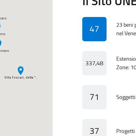
Il Sito UN
23 beni p
47
nel Vene
Estensio
337,48
Zone: 10
71
Soggetti 
37
Progetti