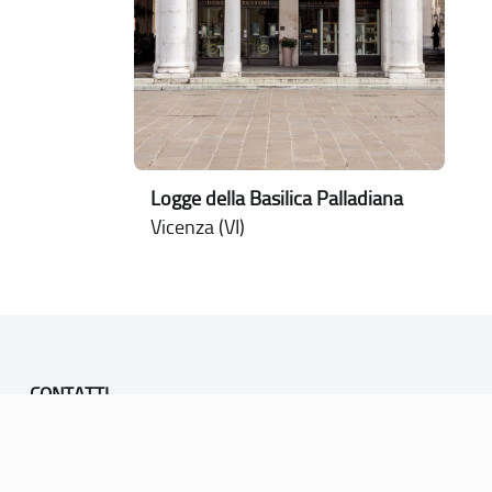
Logge della Basilica Palladiana
Vicenza (VI)
CONTATTI
PEC:
vicenza@cert.comune.vicenza.it
PO:
ufficiounesco@comune.vicenza.it