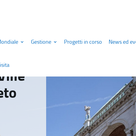
Mondiale
Gestione
Progetti in corso
News ed ev
isita
Ville
eto