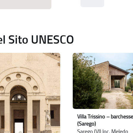
del Sito UNESCO
Villa Trissino – barchess
(Sarego)
Sarego (VI) loc. Meledo