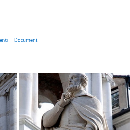
enti
Documenti