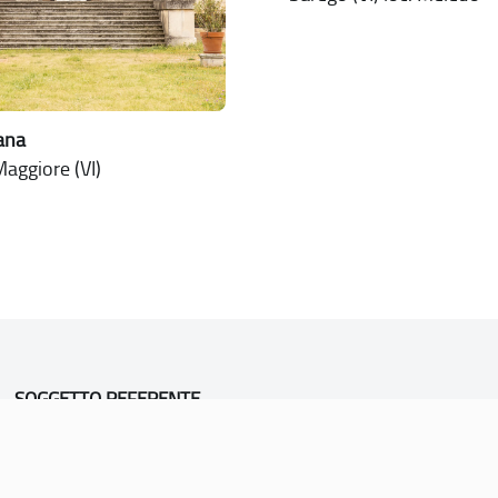
jana
aggiore (VI)
SOGGETTO REFERENTE
Comune di Vicenza
Ufficio Unesco