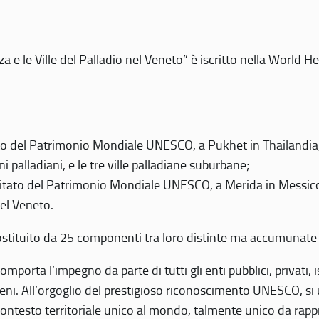
 e le Ville del Palladio nel Veneto” è iscritto nella World H
 del Patrimonio Mondiale UNESCO, a Pukhet in Thailandia, il
i palladiani, e le tre ville palladiane suburbane;
itato del Patrimonio Mondiale UNESCO, a Merida in Messico,
del Veneto.
o costituito da 25 componenti tra loro distinte ma accumunate
mporta l’impegno da parte di tutti gli enti pubblici, privati,
eni. All’orgoglio del prestigioso riconoscimento UNESCO, si u
 contesto territoriale unico al mondo, talmente unico da rap