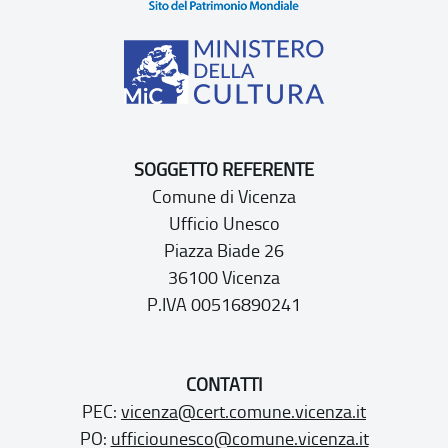
SOGGETTO REFERENTE
Comune di Vicenza
Ufficio Unesco
Piazza Biade 26
36100 Vicenza
P.IVA 00516890241
CONTATTI
PEC:
vicenza@cert.comune.vicenza.it
PO:
ufficiounesco@comune.vicenza.it