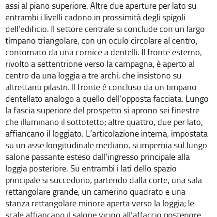
assi al piano superiore. Altre due aperture per lato su
entrambi i livelli cadono in prossimità degli spigoli
dell’edificio. Il settore centrale si conclude con un largo
timpano triangolare, con un oculo circolare al centro,
contornato da una cornice a dentelli. Il fronte esterno,
rivolto a settentrione verso la campagna, è aperto al
centro da una loggia a tre archi, che insistono su
altrettanti pilastri. Il fronte è concluso da un timpano
dentellato analogo a quello dell’opposta facciata. Lungo
la fascia superiore del prospetto si aprono sei finestre
che illuminano il sottotetto; altre quattro, due per lato,
affiancano il loggiato. L’articolazione interna, impostata
su un asse longitudinale mediano, si impernia sul lungo
salone passante esteso dall’ingresso principale alla
loggia posteriore. Su entrambi i lati dello spazio
principale si succedono, partendo dalla corte, una sala
rettangolare grande, un camerino quadrato e una
stanza rettangolare minore aperta verso la loggia; le
scale affiancano il salone vicino all’affaccio posteriore.