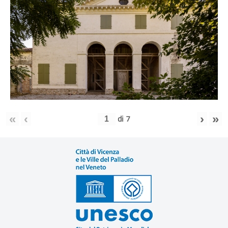
«
‹
›
»
di
7